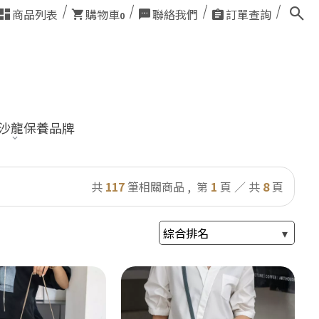
商品列表
購物車
聯絡我們
訂單查詢
0
業沙龍保養品牌
共
117
筆相關商品 ,
第
1
頁 ／ 共
8
頁