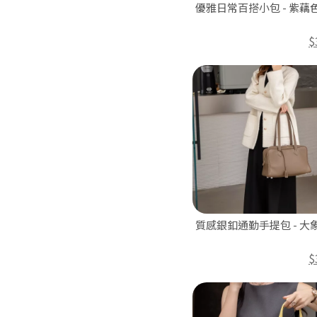
優雅日常百搭小包 - 紫藕
$
質感銀釦通勤手提包 - 大
$