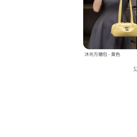
沐光方糖包 - 黃色
$