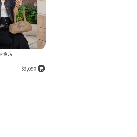
 大象灰
$3,090