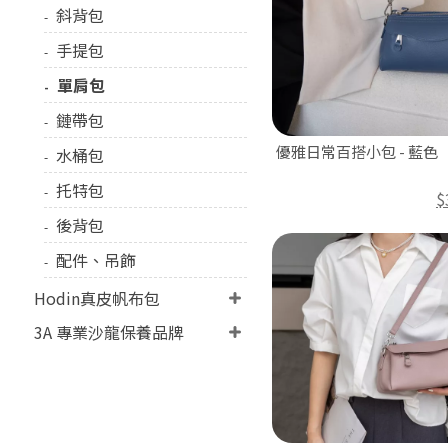
斜背包
手提包
單肩包
鏈帶包
優雅日常百搭小包 - 藍色
水桶包
托特包
$
後背包
配件、吊飾
Hodin真皮帆布包
3A 專業沙龍保養品牌