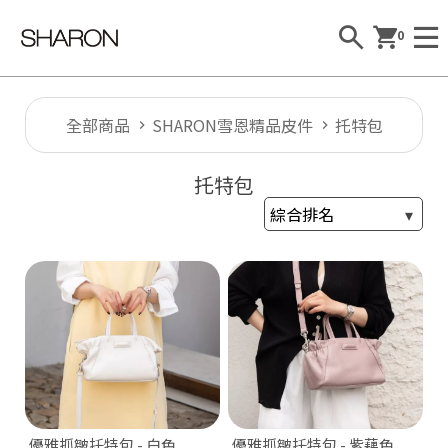
0
全部商品
SHARON雪恩精品皮件
托特包
托特包
Al
l
S
H
A
R
優雅抓皺托特包 - 白色
優雅抓皺托特包 - 紫藕色