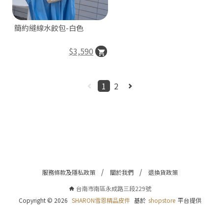
南
市
簡約縫線水餃包-白色
南
區
$3,590
永
成
路
1
2
三
段
22
號
C
o
p
y
服務條款及隱私政策
關於我們
退換貨政策
r
i
台南市南區永成路三段229號
g
h
Copyright ©
2026
SHARON雪恩精品皮件
基於
shopstore
平台提供
t
©