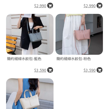
$2,990
$2,990
簡約縫線水餃包-藍色
簡約縫線水餃包-粉色
$3,590
$3,590
台