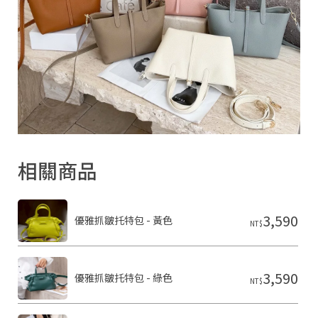
2
0
2
6
S
H
A
R
O
N
雪
恩
精
品
相關商品
皮
件
基
於
3,590
優雅抓皺托特包 - 黃色
s
NT$
h
o
p
s
3,590
優雅抓皺托特包 - 綠色
NT$
t
o
r
e