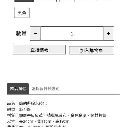
黑色
3
數量
A
直接結帳
加入購物車
商品描述
送貨及付款方式
品名：簡約縫線水餃包
編號：32148
材質：頭層牛皮皮革、精織厚質布、金色金屬、鋼材拉鍊
尺寸：長24cm、寬11cm、高19cm