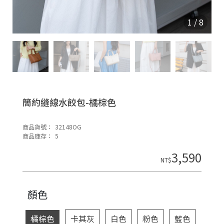
O
N
1
/
8
簡約縫線水餃包-橘棕色
商品貨號：
32148OG
H
商品庫存：
5
o
3,590
di
NT$
n
顏色
橘棕色
卡其灰
白色
粉色
藍色