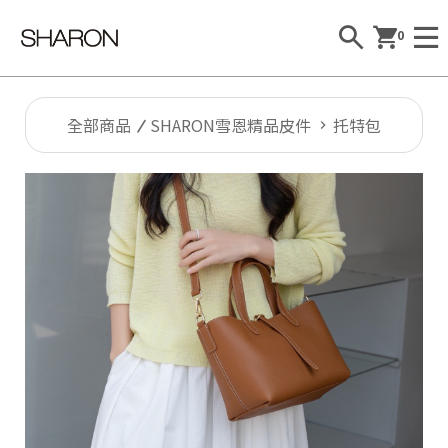
0
全部商品
SHARON雪恩精品皮件
托特包
Al
l
S
H
A
R