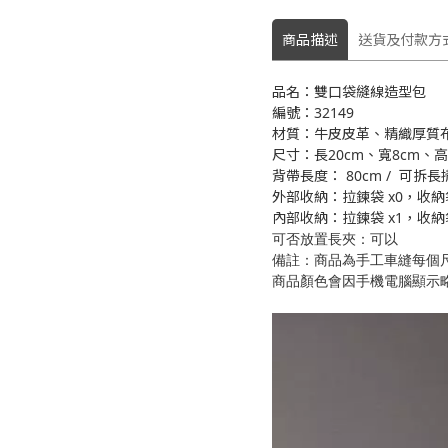
商品描述
送貨及付款方
品名：雙口袋縫線造型包
編號：32149
材質：牛皮皮革、精織厚質
尺寸：長20cm、寬8cm、高
背帶長度： 80cm / 可拆長
外部收納：拉鍊袋 x0，收納袋
內部收納：拉鍊袋 x1，收納袋
可否放置長夾：可以
備註：商品為手工車縫每個
商品顏色會因手機電腦顯示