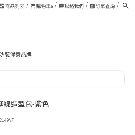
商品列表
購物車
聯絡我們
訂單查詢
0
業沙龍保養品牌
縫線造型包-紫色
2149VT