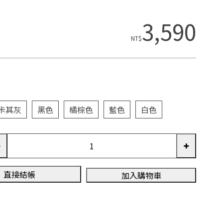
3,590
NT$
卡其灰
黑色
橘棕色
藍色
白色
直接結帳
加入購物車