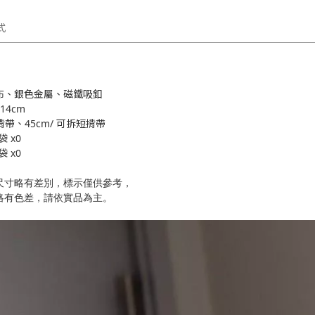
式
布、銀色金屬、磁鐵吸釦
14cm
揹帶、45cm/ 可拆短揹帶
 x0
 x0
尺寸略有差別，標示僅供參考，
略有色差，請依實品為主。