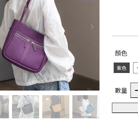
顏色
紫色
數量