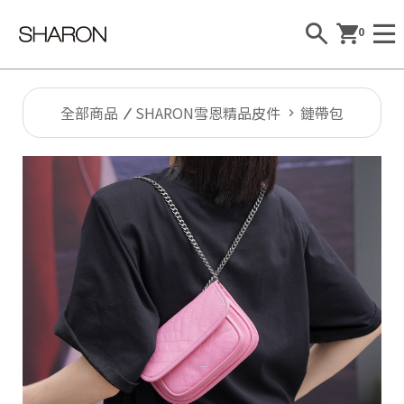
0
全部商品
SHARON雪恩精品皮件
鏈帶包
Al
l
S
H
A
R