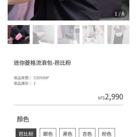
O
N
1
/
6
迷你菱格流浪包-芭比粉
商品貨號：
53090NP
H
商品庫存：
1
o
2,990
di
NT$
n
顏色
芭比粉
銀色
黑色
杏色
粉色