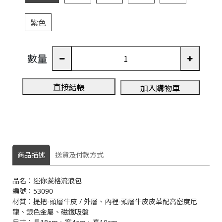
紫色
3
數量
A
直接結帳
加入購物車
商品描述
送貨及付款方式
品名：迷你菱格流浪包
編號：53090
材質：提把-頭層牛皮 / 外層、內裡-頭層牛皮皮革配高密度尼
龍、銀色金屬、磁鐵吸盤