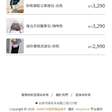
3,290
南
帥氣銀釦公事提包-白色
NT$
市
南
區
3,290
復古方扣醫事包-咖啡色
NT$
永
成
路
2,990
迷你菱格流浪包-粉色
三
NT$
段
22
號
C
o
p
y
r
i
服務條款及隱私政策
關於我們
退換貨政策
g
h
台南市南區永成路三段229號
t
Copyright ©
2026
SHARON雪恩精品皮件
基於
shopstore
平台提供
©