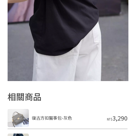
相關商品
3,290
復古方扣醫事包-灰色
NT$
台