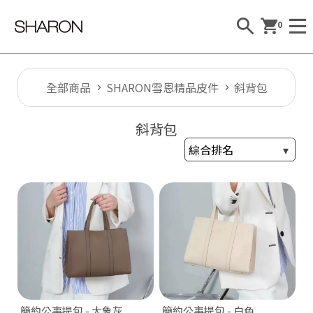
0
全部商品
SHARON雪恩精品皮件
斜背包
斜背包
Al
l
S
H
A
R
簡約公事提包 - 大象灰
簡約公事提包 - 白色