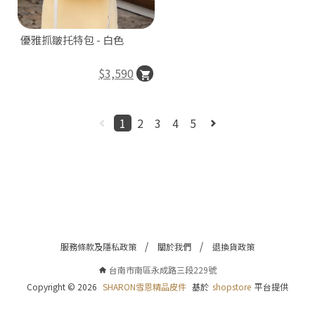
南
市
優雅抓皺托特包 - 白色
南
區
$3,590
永
成
路
1
2
3
4
5
三
段
22
號
C
o
p
y
服務條款及隱私政策
關於我們
退換貨政策
r
i
台南市南區永成路三段229號
g
h
Copyright ©
2026
SHARON雪恩精品皮件
基於
shopstore
平台提供
t
©