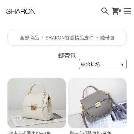
0
全部商品
SHARON雪恩精品皮件
鏈帶包
鏈帶包
Al
l
S
H
A
R
復古方扣醫事包-白色
復古方扣醫事包-灰色