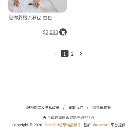
南
市
迷你菱格流浪包-杏色
南
區
$2,990
永
成
路
1
2
三
段
22
號
C
o
p
y
服務條款及隱私政策
關於我們
退換貨政策
r
i
台南市南區永成路三段229號
g
h
Copyright ©
2026
SHARON雪恩精品皮件
基於
shopstore
平台提供
t
©