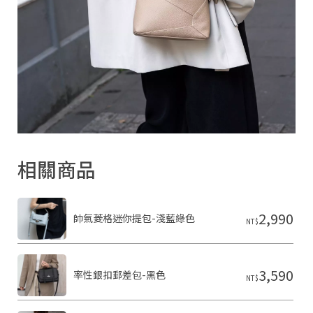
相關商品
2,990
帥氣菱格迷你提包-淺藍綠色
NT$
3,590
率性銀扣郵差包-黑色
NT$
台