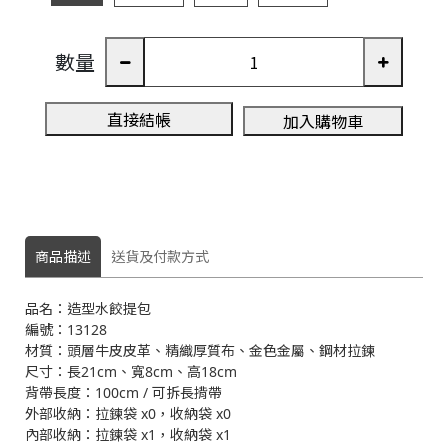
數量
3
直接結帳
加入購物車
A
商品描述
送貨及付款方式
品名：造型水餃提包
編號：13128
材質：頭層牛皮皮革、精織厚質布、金色金屬、鋼材拉鍊
尺寸：長21cm、寬8cm、高18cm
背帶長度：100cm / 可拆長揹帶
外部收納：拉鍊袋 x0，收納袋 x0
內部收納：拉鍊袋 x1，收納袋 x1