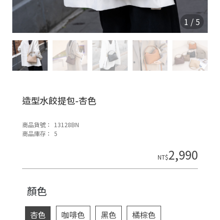
O
N
1
/
5
造型水餃提包-杏色
商品貨號：
13128BN
H
商品庫存：
5
o
2,990
di
NT$
n
顏色
杏色
咖啡色
黑色
橘棕色