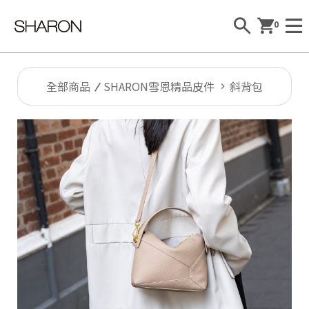
0
全部商品
SHARON雪恩精品皮件
斜背包
Al
l
S
H
A
R