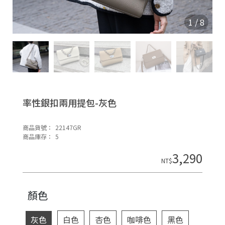
O
N
1
/
8
率性銀扣兩用提包-灰色
商品貨號：
22147GR
H
商品庫存：
5
o
3,290
di
NT$
n
顏色
灰色
白色
杏色
咖啡色
黑色