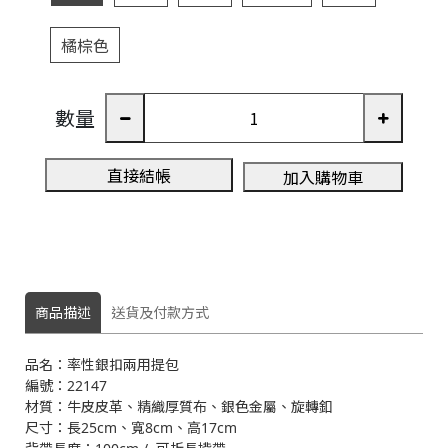
橘棕色
3
數量
A
直接結帳
加入購物車
商品描述
送貨及付款方式
品名：率性銀扣兩用提包
編號：22147
材質：牛皮皮革、精織厚質布、銀色金屬、旋轉釦
尺寸：長25cm、寬8cm、高17cm