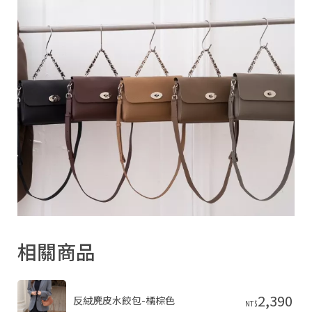
南
市
南
區
永
成
路
三
段
22
號
C
o
p
y
相關商品
r
i
g
h
t
2,390
反絨麂皮水餃包-橘棕色
NT$
©