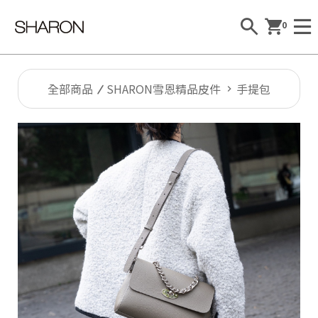
0
全部商品
SHARON雪恩精品皮件
手提包
Al
l
S
H
A
R