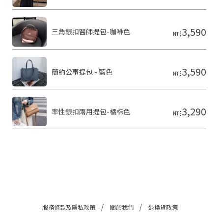
2
0
2
6
3,590
三角銀扣醫師提包-咖啡色
NT$
S
H
A
R
3,590
O
簡約公事提包 - 藍色
NT$
N
雪
恩
精
3,290
率性銀扣兩用提包-橘棕色
品
NT$
皮
件
基
於
s
h
o
p
s
t
o
服務條款及隱私政策
關於我們
退換貨政策
r
e