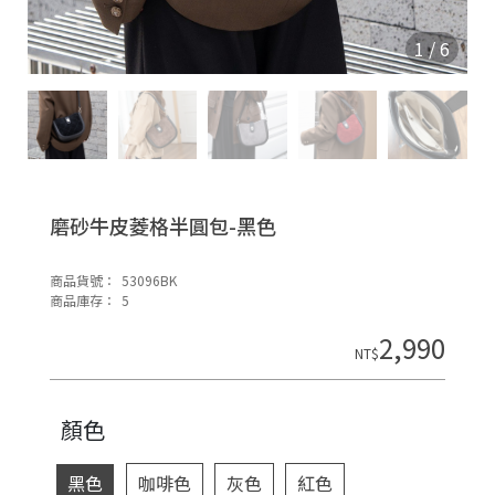
O
N
1
/
6
磨砂牛皮菱格半圓包-黑色
商品貨號：
53096BK
H
商品庫存：
5
o
2,990
di
NT$
n
顏色
黑色
咖啡色
灰色
紅色