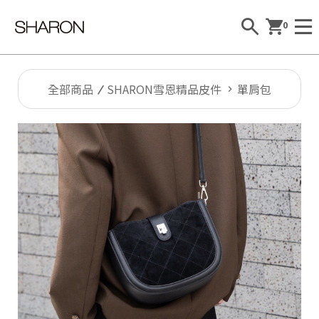
0
全部商品
SHARON雪恩精品皮件
單肩包
Al
l
S
H
A
R