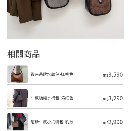
2
0
2
6
S
H
A
R
O
N
相關商品
雪
恩
精
品
皮
3,590
復古吊牌水餃包-咖啡色
NT$
件
基
於
s
3,290
h
牛皮編織水桶包-紫紅色
NT$
o
p
s
t
2,990
o
磨砂牛皮小托特包-豹紋
NT$
r
e