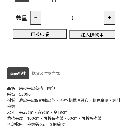
數量
3
直接結帳
加入購物車
A
商品描述
送貨及付款方式
品名：磨砂牛皮菱格半圓包
編號：53096
材質：麂皮牛皮配超纖皮革、內裡-精織厚質布、銀色金屬 / 鋼材
拉鍊
尺寸：長23cm、寬9cm、高18cm
背帶長度：100cm / 可拆長揹帶、60cm / 可拆短揹帶
內部收納：拉鍊袋 x2，收納袋 x1