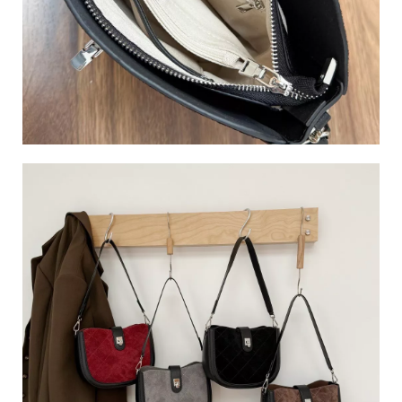
南
市
南
區
永
成
路
三
段
22
號
C
o
p
y
r
i
g
h
t
©