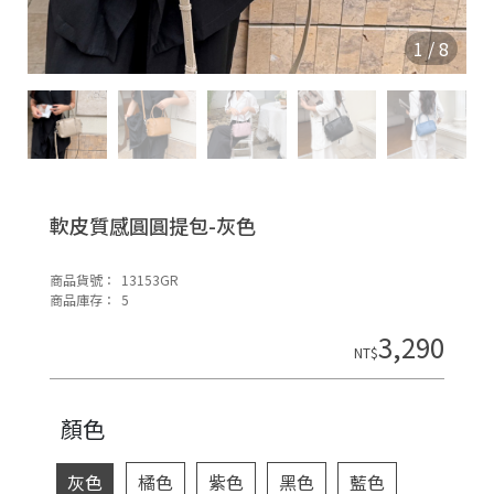
O
N
1
/
8
軟皮質感圓圓提包-灰色
商品貨號：
13153GR
H
商品庫存：
5
o
3,290
di
NT$
n
顏色
灰色
橘色
紫色
黑色
藍色