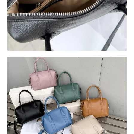
南
市
南
區
永
成
路
三
段
22
號
C
o
p
y
r
i
g
h
t
©