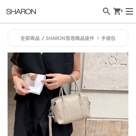
0
全部商品
SHARON雪恩精品皮件
手提包
Al
l
S
H
A
R