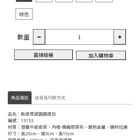
綠色
3
數量
A
直接結帳
加入購物車
商品描述
送貨及付款方式
品名：軟皮質感圓圓提包
編號：13153
材質：頭層牛皮皮革、內裡-精織厚質布、銀色金屬、鋼材拉鍊
尺寸：長20cm、寬9cm、高15cm