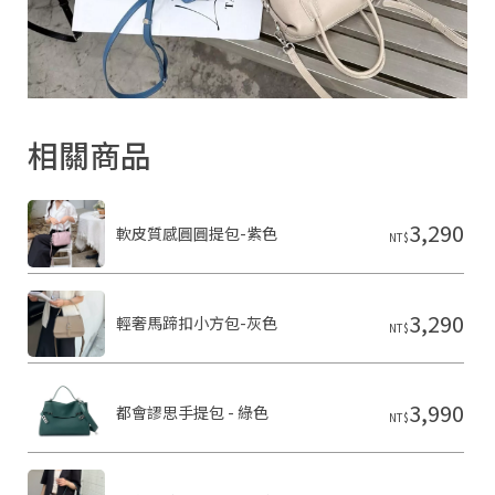
2
0
2
6
S
H
A
R
相關商品
O
N
雪
恩
3,290
軟皮質感圓圓提包-紫色
精
NT$
品
皮
件
基
3,290
輕奢馬蹄扣小方包-灰色
於
NT$
s
h
o
p
3,990
都會謬思手提包 - 綠色
NT$
s
t
o
r
e