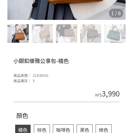
O
N
1
/
6
小銀釦優雅公事包-橘色
商品貨號：
21030OG
H
商品庫存：
5
o
3,990
di
NT$
n
顏色
橘色
棕色
咖啡色
黑色
綠色