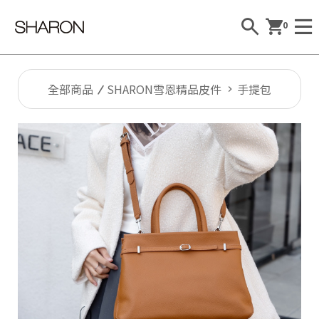
0
全部商品
SHARON雪恩精品皮件
手提包
Al
l
S
H
A
R