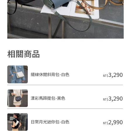
2
0
2
6
S
H
A
R
O
N
相關商品
雪
恩
精
品
皮
3,290
縫線休閒斜背包-白色
NT$
件
基
於
s
h
3,290
漾彩馬蹄提包-黑色
NT$
o
p
s
t
2,990
o
日常月光迷你包-白色
NT$
r
e