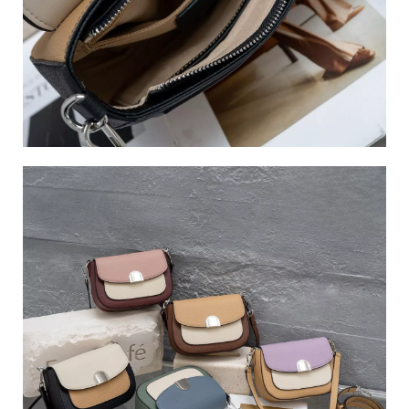
南
市
南
區
永
成
路
三
段
22
號
C
o
p
y
r
i
g
h
t
©