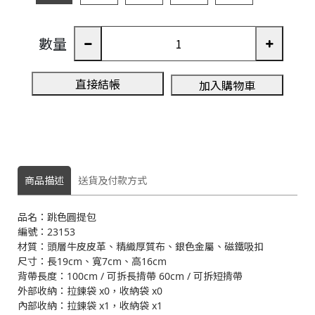
數量
3
直接結帳
加入購物車
A
商品描述
送貨及付款方式
品名：跳色圓提包
編號：23153
材質：頭層牛皮皮革、精織厚質布、銀色金屬、磁鐵吸扣
尺寸：長19cm、寬7cm、高16cm
背帶長度：100cm / 可拆長揹帶 60cm / 可拆短揹帶
外部收納：拉鍊袋 x0，收納袋 x0
內部收納：拉鍊袋 x1，收納袋 x1