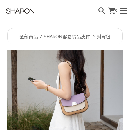
0
全部商品
SHARON雪恩精品皮件
斜背包
Al
l
S
H
A
R