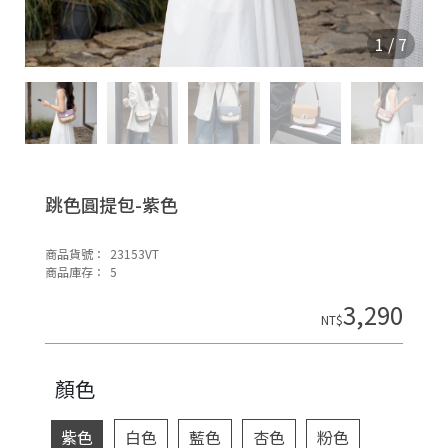
O
N
1
/
7
跳色圓提包-紫色
商品貨號：
23153VT
H
商品庫存：
5
o
3,290
di
NT$
n
顏色
紫色
白色
藍色
杏色
粉色