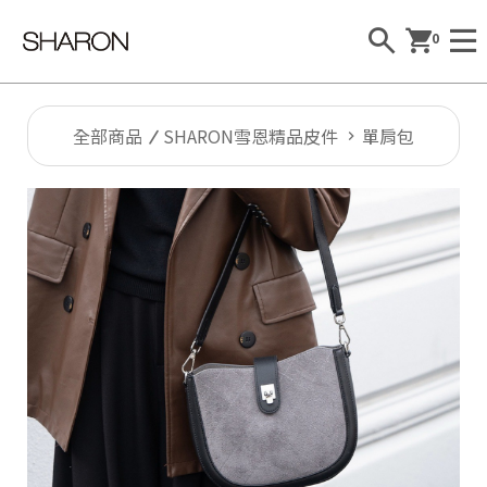
0
全部商品
SHARON雪恩精品皮件
單肩包
Al
l
S
H
A
R