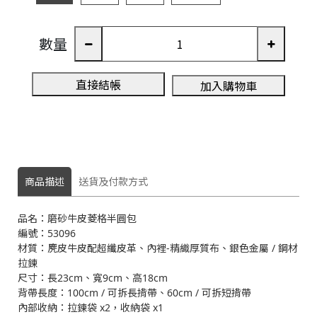
數量
3
直接結帳
加入購物車
A
商品描述
送貨及付款方式
品名：磨砂牛皮菱格半圓包
編號：53096
材質：麂皮牛皮配超纖皮革、內裡-精織厚質布、銀色金屬 / 鋼材
拉鍊
尺寸：長23cm、寬9cm、高18cm
背帶長度：100cm / 可拆長揹帶、60cm / 可拆短揹帶
內部收納：拉鍊袋 x2，收納袋 x1