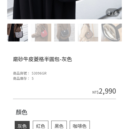
O
N
1
/
6
磨砂牛皮菱格半圓包-灰色
商品貨號：
53096GR
H
商品庫存：
5
o
2,990
di
NT$
n
顏色
灰色
紅色
黑色
咖啡色