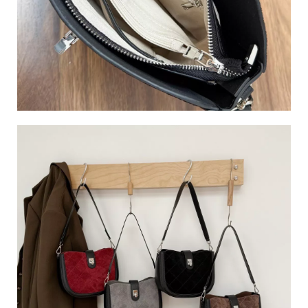
南
市
南
區
永
成
路
三
段
22
號
C
o
p
y
r
i
g
h
t
©