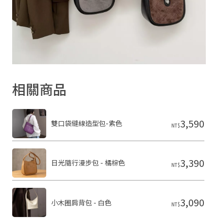
2
0
2
6
S
H
A
R
O
N
相關商品
雪
恩
精
品
皮
3,590
雙口袋縫線造型包-紫色
NT$
件
基
於
s
3,390
h
日光隨行漫步包 - 橘棕色
NT$
o
p
s
t
3,090
o
小木圈肩背包 - 白色
NT$
r
e