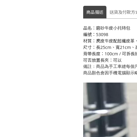
商品描述
送貨及付款方
品名：磨砂牛皮小托特包
編號：53098
材質：麂皮牛皮配超纖皮革、
尺寸：長25cm、寬21cm、高
背帶長度：100cm / 可拆長
可否放置長夾：可以
備註：商品為手工車縫每個
商品顏色會因手機電腦顯示