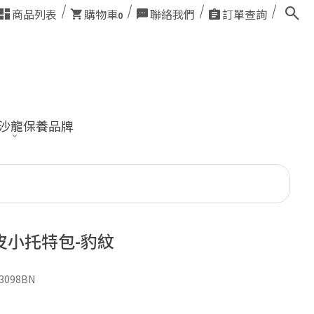
商品列表
購物車
聯絡我們
訂單查詢
0
業沙龍保養品牌
皮小托特包-豹紋
3098BN