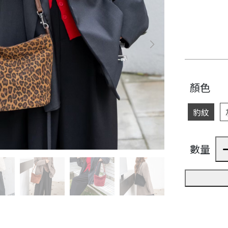
顏色
豹紋
數量