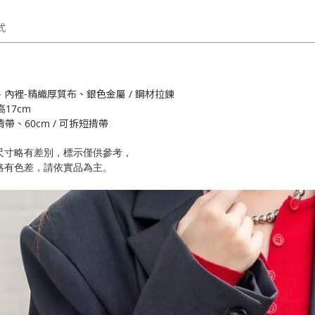
式
內裡-精織厚質布、銀色金屬 / 鋼材拉鍊
17cm
揹帶、60cm / 可拆短揹帶
尺寸略有差別，標示僅供參考，
略有色差，請依實品為主。